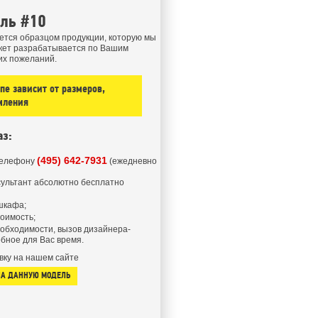
ель #10
ется образцом продукции, которую мы
кет разрабатывается по Вашим
их пожеланий.
е зависит от размеров,
мления
аз:
(495) 642-7931
телефону
(ежедневно
ультант абсолютно бесплатно
шкафа;
тоимость;
еобходимости, вызов дизайнера-
бное для Вас время.
вку на нашем сайте
НА ДАННУЮ МОДЕЛЬ