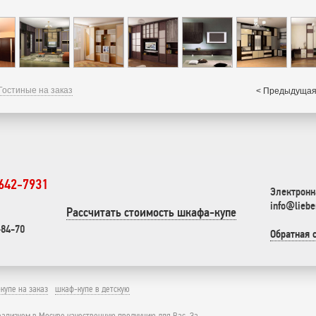
Гостиные на заказ
< Предыдущая
 642-7931
Электронн
info@liebe
Рассчитать стоимость шкафа-купе
-84-70
Обратная 
купе на заказ
шкаф-купе в детскую