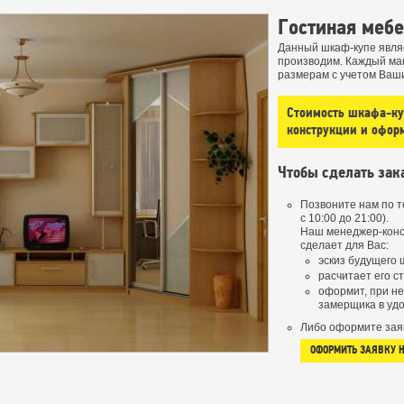
Гостиная меб
Данный шкаф-купе явля
производим. Каждый ма
размерам с учетом Ваш
Стоимость шкафа-куп
конструкции и офор
Чтобы сделать зак
Позвоните нам по 
с 10:00 до 21:00).
Наш менеджер-конс
сделает для Вас:
эскиз будущего 
расчитает его с
оформит, при н
замерщика в удо
Либо оформите зая
ОФОРМИТЬ ЗАЯВКУ 