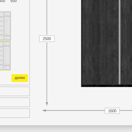
400
600
далее