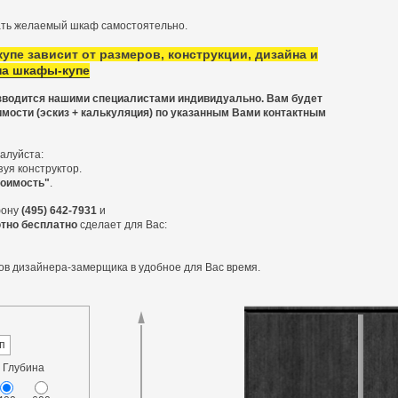
ать желаемый шкаф самостоятельно.
упе зависит от размеров, конструкции, дизайна и
на шкафы-купе
водится нашими специалистами индивидуально. Вам будет
мости (эскиз + калькуляция) по указанным Вами контактным
алуйста:
уя конструктор.
тоимость"
.
фону
(495) 642-7931
и
тно бесплатно
сделает для Вас:
ов дизайнера-замерщика в удобное для Вас время.
п
Глубина