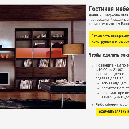
Гостиная меб
Данный шкаф-купе явля
производим. Каждый ма
размерам с учетом Ваш
Стоимость шкафа-куп
конструкции и офор
Чтобы сделать зак
Позвоните нам по 
с 10:00 до 21:00).
Наш менеджер-конс
сделает для Вас:
эскиз будущего 
расчитает его с
оформит, при н
замерщика в удо
Либо оформите зая
ОФОРМИТЬ ЗАЯВКУ 