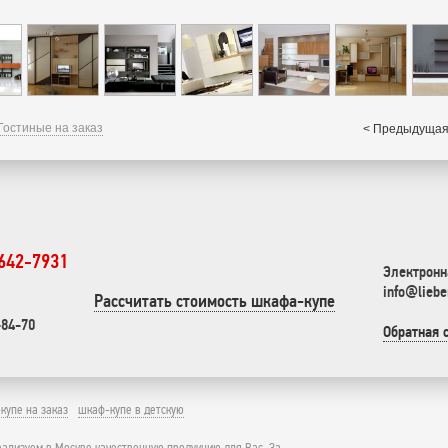
Гостиные на заказ
< Предыдущая
 642-7931
Электронн
info@liebe
Рассчитать стоимость шкафа-купе
-84-70
Обратная 
купе на заказ
шкаф-купе в детскую