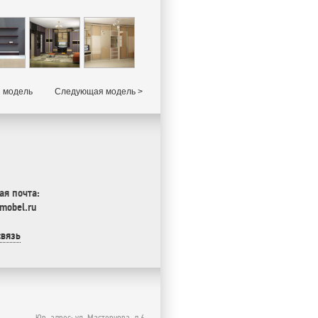
 модель
Следующая модель >
ая почта:
mobel.ru
связь