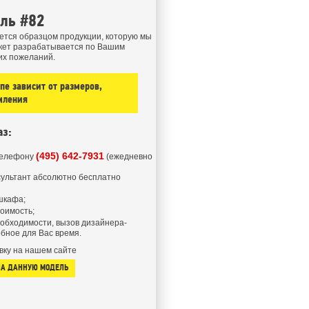
ель #82
ется образцом продукции, которую мы
кет разрабатывается по Вашим
их пожеланий.
е зависит от размеров,
мления
аз:
(495) 642-7931
телефону
(ежедневно
ультант абсолютно бесплатно
шкафа;
тоимость;
еобходимости, вызов дизайнера-
бное для Вас время.
вку на нашем сайте
НА ДАННУЮ МОДЕЛЬ