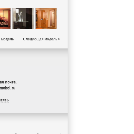
 модель
Следующая модель >
ая почта:
mobel.ru
связь