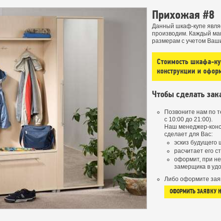
Прихожая #8
Данный шкаф-купе явля
производим. Каждый ма
размерам с учетом Ваш
Стоимость шкафа-куп
конструкции и офор
Чтобы сделать зак
Позвоните нам по 
с 10:00 до 21:00).
Наш менеджер-конс
сделает для Вас:
эскиз будущего 
расчитает его с
оформит, при н
замерщика в удо
Либо оформите зая
ОФОРМИТЬ ЗАЯВКУ 