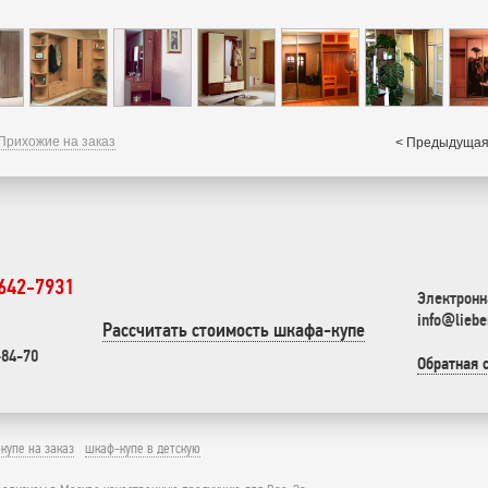
Прихожие на заказ
< Предыдущая
 642-7931
Электронн
info@liebe
Рассчитать стоимость шкафа-купе
-84-70
Обратная 
купе на заказ
шкаф-купе в детскую