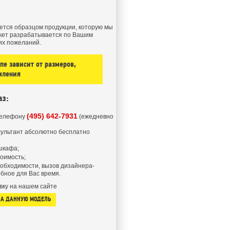
ется образцом продукции, которую мы
кет разрабатывается по Вашим
их пожеланий.
е зависит от размеров,
мления
аз:
(495) 642-7931
телефону
(ежедневно
ультант абсолютно бесплатно
шкафа;
тоимость;
еобходимости, вызов дизайнера-
бное для Вас время.
вку на нашем сайте
НА ДАННУЮ МОДЕЛЬ