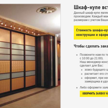
Шкаф-купе вс
Данный шкаф-купе являе
производим. Каждый ма
размерам с учетом Ваш
Стоимость шкафа-куп
конструкции и офор
Чтобы сделать зака
Позвоните нам по 
с 10:00 до 21:00).
Наш менеджер-конс
сделает для Вас:
эскиз будущего 
расчитает его ст
оформит, при не
замерщика в удо
Либо оформите заяв
ОФОРМИТЬ ЗАЯВКУ 