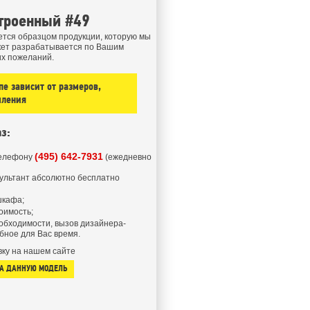
троенный #49
тся образцом продукции, которую мы
кет разрабатывается по Вашим
их пожеланий.
е зависит от размеров,
мления
з:
(495) 642-7931
телефону
(ежедневно
ультант абсолютно бесплатно
шкафа;
оимость;
обходимости, вызов дизайнера-
бное для Вас время.
ку на нашем сайте
НА ДАННУЮ МОДЕЛЬ