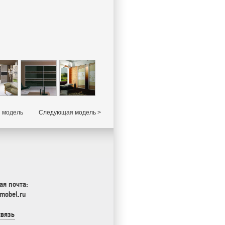
 модель
Следующая модель >
ая почта:
mobel.ru
связь