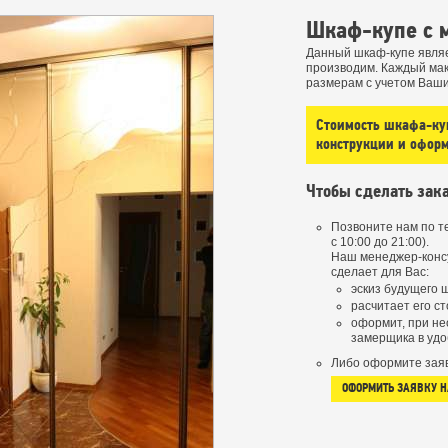
Шкаф-купе с 
Данный шкаф-купе являе
производим. Каждый ма
размерам с учетом Ваш
Стоимость шкафа-куп
конструкции и офор
Чтобы сделать зака
Позвоните нам по 
с 10:00 до 21:00).
Наш менеджер-конс
сделает для Вас:
эскиз будущего 
расчитает его ст
оформит, при не
замерщика в удо
Либо оформите заяв
ОФОРМИТЬ ЗАЯВКУ 