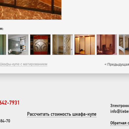
м:
Шкафы-купе с матированием
< Предыдущая
 642-7931
Электронн
info@liebe
Рассчитать стоимость шкафа-купе
-84-70
Обратная 