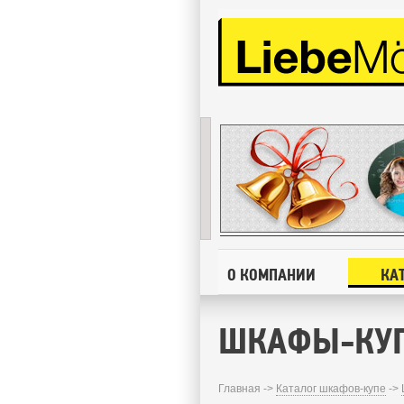
О КОМПАНИИ
КА
ШКАФЫ-КУП
Главная ->
Каталог шкафов-купе
->