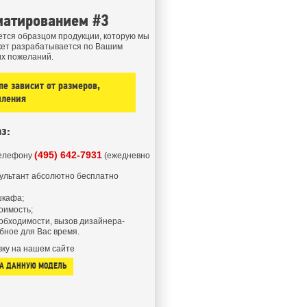
матированием #3
тся образцом продукции, которую мы
кет разрабатывается по Вашим
их пожеланий.
е зависит от размеров,
мления
з:
(495) 642-7931
телефону
(ежедневно
ультант абсолютно бесплатно
шкафа;
оимость;
обходимости, вызов дизайнера-
бное для Вас время.
ку на нашем сайте
НА ДАННУЮ МОДЕЛЬ