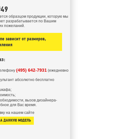
#49
ется образцом продукции, которую мы
кет разрабатывается по Вашим
их пожеланий.
е зависит от размеров,
мления
аз:
(495) 642-7931
телефону
(ежедневно
ультант абсолютно бесплатно
шкафа;
тоимость;
еобходимости, вызов дизайнера-
бное для Вас время.
вку на нашем сайте
НА ДАННУЮ МОДЕЛЬ