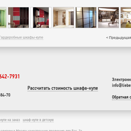
Гардеробные шкафы-купе
< Предыдущая
 642-7931
Электронн
info@liebe
Рассчитать стоимость шкафа-купе
-84-70
Обратная 
купе на заказ
шкаф-купе в детскую