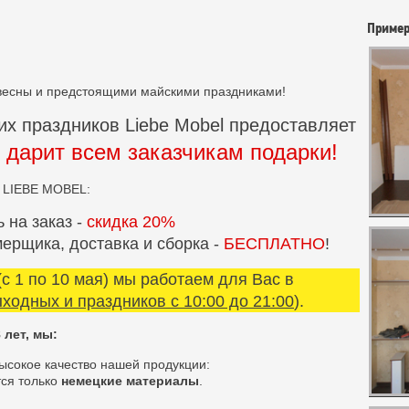
Примеры
весны и предстоящими майскими праздниками!
их праздников Liebe Mobel предоставляет
 дарит всем заказчикам подарки!
в LIEBE MOBEL:
 на заказ -
скидка 20%
ерщика, доставка и сборка -
БЕСПЛАТНО
!
с 1 по 10 мая) мы работаем для Вас в
ыходных и праздников с 10:00 до 21:00
).
 лет, мы:
ысокое качество нашей продукции:
тся только
немецкие материалы
.