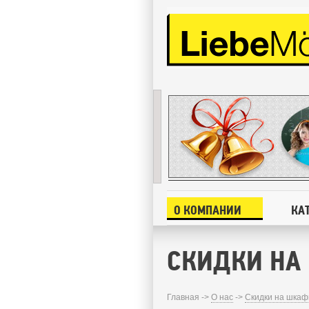
О КОМПАНИИ
КА
СКИДКИ НА
Главная ->
О нас
->
Скидки на шкаф